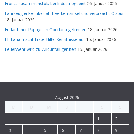
Frontalzusammenstoß bei Industriegebiet
26. Januar 2026
Fahrzeuglenker überfährt Verkehrsinsel und verursacht Ölspur
18. Januar 2026
Entlaufener Papagei in Oberlana gefunden
18. Januar 2026
FF Lana frischt Erste-Hilfe-Kenntnisse auf
15. Januar 2026
Feuerwehr wird zu Wildunfall gerufen
15. Januar 2026
August 2026
M
D
M
D
F
S
S
1
2
3
4
5
6
7
8
9