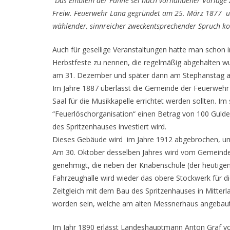
“Das Emblem der Fahne sei nach vorhandener Vorlage 
Freiw. Feuerwehr Lana gegründet am 25. März 1877 un
wählender, sinnreicher zweckentsprechender Spruch k
Auch für gesellige Veranstaltungen hatte man schon in 
Herbstfeste zu nennen, die regelmäßig abgehalten wur
am 31. Dezember und später dann am Stephanstag a
Im Jahre 1887 überlässt die Gemeinde der Feuerwehr e
Saal für die Musikkapelle errichtet werden sollten. Im 
“Feuerlöschorganisation“ einen Betrag von 100 Guld
des Spritzenhauses investiert wird.
Dieses Gebäude wird im Jahre 1912 abgebrochen, um
Am 30. Oktober desselben Jahres wird vom Gemeindeau
genehmigt, die neben der Knabenschule (der heutigen V
Fahrzeughalle wird wieder das obere Stockwerk für d
Zeitgleich mit dem Bau des Spritzenhauses in Mitterla
worden sein, welche am alten Messnerhaus angebaut
Im Jahr 1890 erlässt Landeshauptmann Anton Graf v