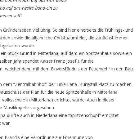
zu nähen wobei auf das eine Band‚
d auf das zweite Band ein zu
ommen soll”.
Gründerzeiten viel übrig. So sind hier einerseits die Frühlings- und
den sowie die alljährliche Christbaumfeier, die zunächst immer
bgehalten wurde.
in Stück Grund in Mitterlana, auf dem ein Spritzenhaus sowie ein
selben Jahr spendet Kaiser Franz Josef I. für die
en, welcher dann mit dem Einverständnis der Feuerwehr in den Bau
 dem “Zentralbahnhof” der Linie Lana–Burgstall Platz zu machen.
sschuss der Plan für die neue Spritzenhalle in Mitterlana
olksschule in Mitterlana) errichtet wurde. Auch in dieser
ie Musikkapelle vorgesehen.
na dürfte auch in Niederlana eine “Spritzenschupf” errichtet
 war.
on Brandis eine Verordnung zur Ernennung von