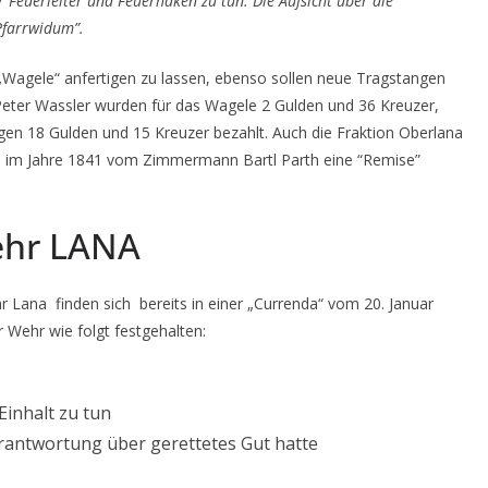
Feuerleiter und Feuerhaken zu tun. Die Aufsicht über die
Pfarrwidum”.
n „Wagele“ anfertigen zu lassen, ebenso sollen neue Tragstangen
Peter Wassler wurden für das Wagele 2 Gulden und 36 Kreuzer,
en 18 Gulden und 15 Kreuzer bezahlt. Auch die Fraktion Oberlana
urde im Jahre 1841 vom Zimmermann Bartl Parth eine “Remise”
ehr LANA
r Lana finden sich bereits in einer „Currenda“ vom 20. Januar
 Wehr wie folgt festgehalten:
inhalt zu tun
erantwortung über gerettetes Gut hatte