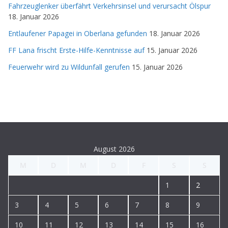
Fahrzeuglenker überfährt Verkehrsinsel und verursacht Ölspur
18. Januar 2026
Entlaufener Papagei in Oberlana gefunden
18. Januar 2026
FF Lana frischt Erste-Hilfe-Kenntnisse auf
15. Januar 2026
Feuerwehr wird zu Wildunfall gerufen
15. Januar 2026
August 2026
M
D
M
D
F
S
S
1
2
3
4
5
6
7
8
9
10
11
12
13
14
15
16