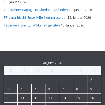
18. Januar 2026
Entlaufener Papagei in Oberlana gefunden
18. Januar 2026
FF Lana frischt Erste-Hilfe-Kenntnisse auf
15. Januar 2026
Feuerwehr wird zu Wildunfall gerufen
15. Januar 2026
August 2026
M
D
M
D
F
S
S
1
2
3
4
5
6
7
8
9
10
11
12
13
14
15
16