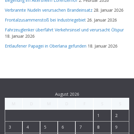
Begehung im Altersheim Lorenzerhof
2. Februar 2026
Verbrannte Nudeln verursachen Brandeinsatz
28. Januar 2026
Frontalzusammenstoß bei Industriegebiet
26. Januar 2026
Fahrzeuglenker überfährt Verkehrsinsel und verursacht Ölspur
18. Januar 2026
Entlaufener Papagei in Oberlana gefunden
18. Januar 2026
August 2026
M
D
M
D
F
S
S
1
2
3
4
5
6
7
8
9