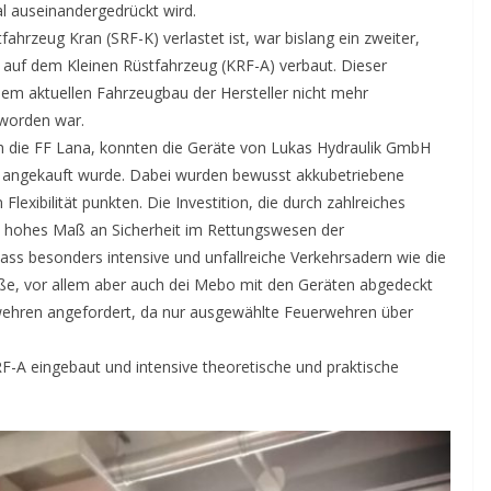
l auseinandergedrückt wird.
rzeug Kran (SRF-K) verlastet ist, war bislang ein zweiter,
n auf dem Kleinen Rüstfahrzeug (KRF-A) verbaut. Dieser
 dem aktuellen Fahrzeugbau der Hersteller nicht mehr
worden war.
ch die FF Lana, konnten die Geräte von Lukas Hydraulik GmbH
z angekauft wurde. Dabei wurden bewusst akkubetriebene
exibilität punkten. Die Investition, die durch zahlreiches
ein hohes Maß an Sicherheit im Rettungswesen der
ss besonders intensive und unfallreiche Verkehrsadern wie die
ße, vor allem aber auch dei Mebo mit den Geräten abgedeckt
ehren angefordert, da nur ausgewählte Feuerwehren über
F-A eingebaut und intensive theoretische und praktische