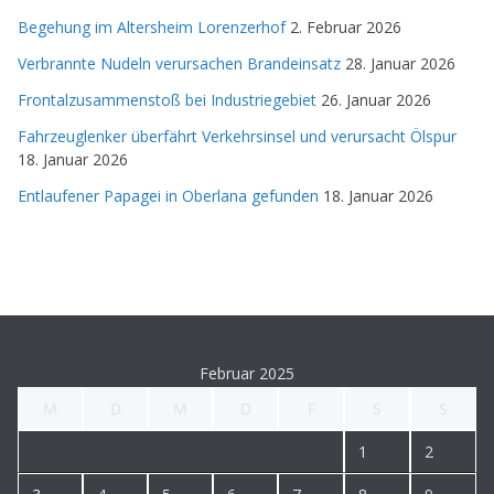
Begehung im Altersheim Lorenzerhof
2. Februar 2026
Verbrannte Nudeln verursachen Brandeinsatz
28. Januar 2026
Frontalzusammenstoß bei Industriegebiet
26. Januar 2026
Fahrzeuglenker überfährt Verkehrsinsel und verursacht Ölspur
18. Januar 2026
Entlaufener Papagei in Oberlana gefunden
18. Januar 2026
Februar 2025
M
D
M
D
F
S
S
1
2