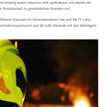
Entzündung waren teilweise sehr spektakulär und weisen ein
en Brandverlauf zu gewöhnlichen Bränden auf.
chtbaren Baustein im Feuerwehrwesen dar und die FF Lana
formationsaustausch und die tolle Marende mit den Beteiligten