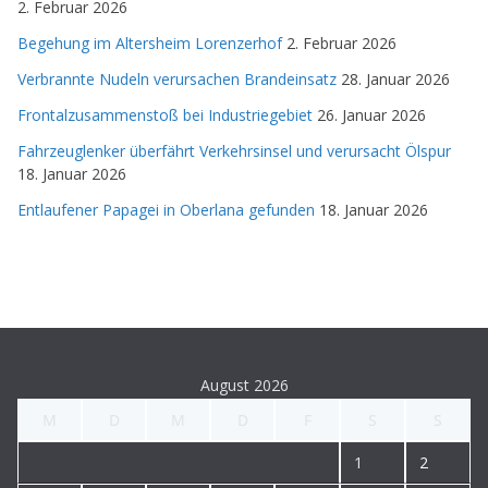
2. Februar 2026
Begehung im Altersheim Lorenzerhof
2. Februar 2026
Verbrannte Nudeln verursachen Brandeinsatz
28. Januar 2026
Frontalzusammenstoß bei Industriegebiet
26. Januar 2026
Fahrzeuglenker überfährt Verkehrsinsel und verursacht Ölspur
18. Januar 2026
Entlaufener Papagei in Oberlana gefunden
18. Januar 2026
August 2026
M
D
M
D
F
S
S
1
2